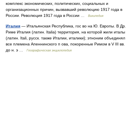
комплекс экономических, политических, социальных и
организационных причин, вызвавший революцию 1917 года в
России. Революция 1917 года в России …
Википедия
Италия
— Итальянская Республика, гос во на Ю. Европы. В Др.
Риме Италия (латин. Italia) территория, на которой жили италы
(латин. Itali, русск. также Италии, италики}; этноним объединял
все племена Апеннинского п ова, покоренные Римом в V III вв.
до н. э …
Географическая энциклопедия