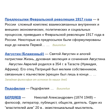
Предпосылки Февральской революции 1917 года
— в
России сложный комплекс взаимосвязанных внутренних и
внешних экономических, политических и социальных
процессов, приведших к Февральской революции 1917 года в
России. Некоторые из предпосылок были сформулированы
еще до начала Первой… …
Википедия
Августин (Блаженный)
— Святой Августин и апогей
патристики Жизнь, духовная эволюция и сочинения Августина
Августин Аврелий родился в 354 г. в Тагасте (Нумидия,
Африка). Его отец Патриций был мелким собственником,
связанным с язычеством (крещен был лишь в конце… …
Западная философия от истоков до наших дней
Педофилия
— Педофилия …
Википедия
БЕРДЯЕВ
— Николай Александрович (1874 1948) –
философ, литератор, публицист, обществ, деятель. Один из
“властителей дум” 20 в., экзистенциальный мыслитель,