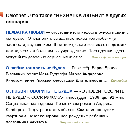
Смотреть что такое "НЕХВАТКА ЛЮБВИ" в других
словарях:
НЕХВАТКА ЛЮБВИ
— отсутствие или недостаточность связи с
матерью. «Отклонения, вызванные нехваткой любви» (в
частности, изучавшиеся Шпитцем), часто возникают в детских
домах, яслях и больничных учреждениях. Последствия здесь
могут быть довольно серьезными: от за …
Философский словарь
О любви говорить не будем
— Режиссёр Варис Брасла
В главных ролях Илзе Рудолфа Марис Андерсонс
Кинокомпания Рижская киностудия Длительность …
Википедия
О ЛЮБВИ ГОВОРИТЬ НЕ БУДЕМ
— «О ЛЮБВИ ГОВОРИТЬ
НЕ БУДЕМ», СССР, РИЖСКАЯ киностудия, 1988, цв., 92 мин.
Социальная мелодрама. По мотивам романа Андриса
Колберга «Под утро в автомобиле». Скитания по чужим
квартирам, незапланированное рождение ребенка и
постоянная нехватка… …
Энциклопедия кино